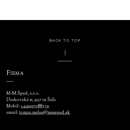
BACK TO TOP
Firma
M-M.Šped, s.r.o.
Diakovská 11, 927 01 Šaľa
Mobil:
+421905388579
email:
tomas.meleg@mmsped.sk