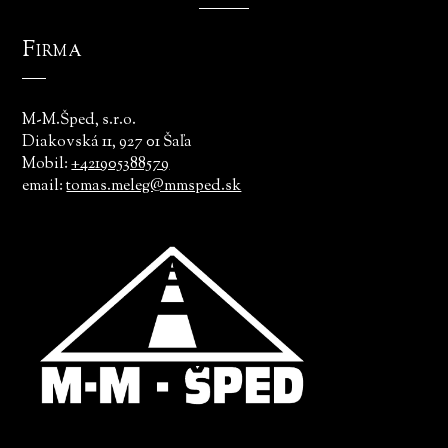
Firma
M-M.Šped, s.r.o.
Diakovská 11, 927 01 Šaľa
Mobil:
+421905388579
email:
tomas.meleg@mmsped.sk