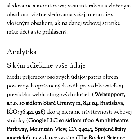
sledovanie a monitorovať vašu interakciu s vloženým
obsahom, včetne sledovania vašej interakcie s
vloženým obsahom, ak na danej webovej stránke
máte účet a ste prihlásený.
Analytika
S kým zdieľame vaše údaje
Medzi príjemcov osobných údajov patria okrem
poverených oprávnených osôb prevádzkovateľa aj
prevádzka webhostingových služieb (
Websupport,
s.r.o. so sídlom Staré Grunty 12, 841 04, Bratislava,
IČO: 36 421 928
) ako aj meranie návštevnosti webovej
stránky (
Google LLC so sídlom 1600 Amphitheatre
Parkway, Mountain View, CA 94043, Spojené štáty
americké
), newsletter systém (
The Rocket Science