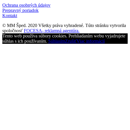
Ochrana osobných údajov
Prepravný poriadok
Kontakt
© MM Šped. 2020 Všetky práva vyhradené. Túto stránku vytvorila
spoločnosť
FOCESA- reklamná agentúra.
Tento web používa súbory cookies. Prehliadaním webu vyjadrujete
súhlas s ich používaním.
Súhlasím
Zrušiť
Viac informácií