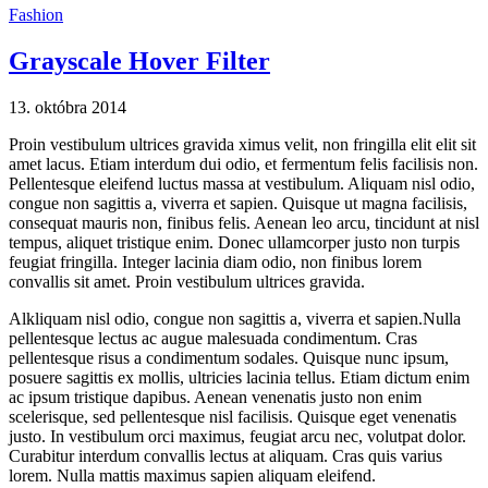
Fashion
Grayscale Hover Filter
13. októbra 2014
Proin vestibulum ultrices gravida ximus velit, non fringilla elit elit sit
amet lacus. Etiam interdum dui odio, et fermentum felis facilisis non.
Pellentesque eleifend luctus massa at vestibulum. Aliquam nisl odio,
congue non sagittis a, viverra et sapien. Quisque ut magna facilisis,
consequat mauris non, finibus felis. Aenean leo arcu, tincidunt at nisl
tempus, aliquet tristique enim. Donec ullamcorper justo non turpis
feugiat fringilla. Integer lacinia diam odio, non finibus lorem
convallis sit amet. Proin vestibulum ultrices gravida.
Alkliquam nisl odio, congue non sagittis a, viverra et sapien.Nulla
pellentesque lectus ac augue malesuada condimentum. Cras
pellentesque risus a condimentum sodales. Quisque nunc ipsum,
posuere sagittis ex mollis, ultricies lacinia tellus. Etiam dictum enim
ac ipsum tristique dapibus. Aenean venenatis justo non enim
scelerisque, sed pellentesque nisl facilisis. Quisque eget venenatis
justo. In vestibulum orci maximus, feugiat arcu nec, volutpat dolor.
Curabitur interdum convallis lectus at aliquam. Cras quis varius
lorem. Nulla mattis maximus sapien aliquam eleifend.