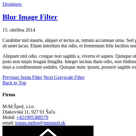
Designers
Blur Image Filter
15. októbra 2014
Curabitur nisl mauris, aliquet et lectus at, rutrum accumsan urna. Sed g
sit amet lacus. Etiam interdum dui odio, et fermentum felis facilisis n
Aliquam nisl odio, congue non sagittis a, viverra et sapien. Quisque ut
justo non turpis feugiat fringilla. Integer lacinia diam odio, non fin
risus a condimentum sodales. Quisque nunc ipsum, posuere sagittis ex mo
Previous
Sepia Filter
Next
Grayscale Filter
Back to Top
Firma
M-M.Šped, s.r.o.
Diakovská 11, 927 01 Šaľa
Mobil:
+421905388579
email:
tomas.meleg@mmsped.sk