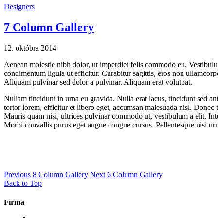
Designers
7 Column Gallery
12. októbra 2014
Aenean molestie nibh dolor, ut imperdiet felis commodo eu. Vestibulu
condimentum ligula ut efficitur. Curabitur sagittis, eros non ullamcor
Aliquam pulvinar sed dolor a pulvinar. Aliquam erat volutpat.
Nullam tincidunt in urna eu gravida. Nulla erat lacus, tincidunt sed a
tortor lorem, efficitur et libero eget, accumsan malesuada nisl. Donec 
Mauris quam nisi, ultrices pulvinar commodo ut, vestibulum a elit. Int
Morbi convallis purus eget augue congue cursus. Pellentesque nisi urna
Previous
8 Column Gallery
Next
6 Column Gallery
Back to Top
Firma