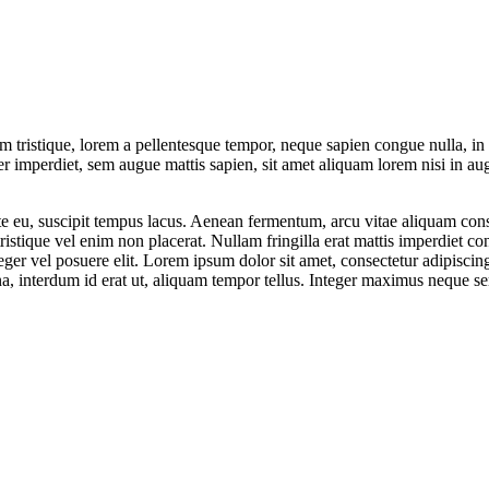
m tristique, lorem a pellentesque tempor, neque sapien congue nulla, in
per imperdiet, sem augue mattis sapien, sit amet aliquam lorem nisi in au
nte eu, suscipit tempus lacus. Aenean fermentum, arcu vitae aliquam con
tristique vel enim non placerat. Nullam fringilla erat mattis imperdiet c
eger vel posuere elit. Lorem ipsum dolor sit amet, consectetur adipiscin
, interdum id erat ut, aliquam tempor tellus. Integer maximus neque sem.