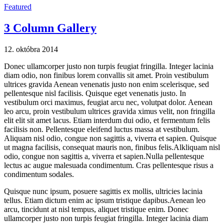
Featured
3 Column Gallery
12. októbra 2014
Donec ullamcorper justo non turpis feugiat fringilla. Integer lacinia
diam odio, non finibus lorem convallis sit amet. Proin vestibulum
ultrices gravida Aenean venenatis justo non enim scelerisque, sed
pellentesque nisl facilisis. Quisque eget venenatis justo. In
vestibulum orci maximus, feugiat arcu nec, volutpat dolor. Aenean
leo arcu, proin vestibulum ultrices gravida ximus velit, non fringilla
elit elit sit amet lacus. Etiam interdum dui odio, et fermentum felis
facilisis non. Pellentesque eleifend luctus massa at vestibulum.
Aliquam nisl odio, congue non sagittis a, viverra et sapien. Quisque
ut magna facilisis, consequat mauris non, finibus felis.Alkliquam nisl
odio, congue non sagittis a, viverra et sapien.Nulla pellentesque
lectus ac augue malesuada condimentum. Cras pellentesque risus a
condimentum sodales.
Quisque nunc ipsum, posuere sagittis ex mollis, ultricies lacinia
tellus. Etiam dictum enim ac ipsum tristique dapibus.Aenean leo
arcu, tincidunt at nisl tempus, aliquet tristique enim. Donec
ullamcorper justo non turpis feugiat fringilla. Integer lacinia diam