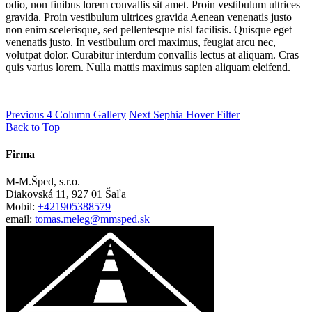
odio, non finibus lorem convallis sit amet. Proin vestibulum ultrices
gravida. Proin vestibulum ultrices gravida Aenean venenatis justo
non enim scelerisque, sed pellentesque nisl facilisis. Quisque eget
venenatis justo. In vestibulum orci maximus, feugiat arcu nec,
volutpat dolor. Curabitur interdum convallis lectus at aliquam. Cras
quis varius lorem. Nulla mattis maximus sapien aliquam eleifend.
Previous
4 Column Gallery
Next
Sephia Hover Filter
Back to Top
Firma
M-M.Šped, s.r.o.
Diakovská 11, 927 01 Šaľa
Mobil:
+421905388579
email:
tomas.meleg@mmsped.sk