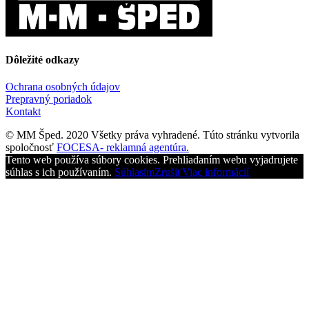
Dôležité odkazy
Ochrana osobných údajov
Prepravný poriadok
Kontakt
© MM Šped. 2020 Všetky práva vyhradené. Túto stránku vytvorila
spoločnosť
FOCESA- reklamná agentúra.
Tento web používa súbory cookies. Prehliadaním webu vyjadrujete
súhlas s ich používaním.
Súhlasím
Zrušiť
Viac informácií