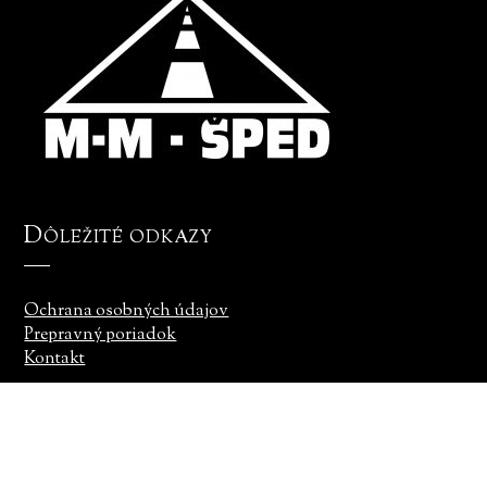
Dôležité odkazy
Ochrana osobných údajov
Prepravný poriadok
Kontakt
© MM Šped. 2020 Všetky práva vyhradené. Túto stránku vytvorila