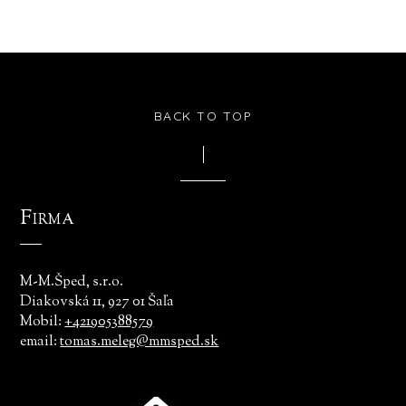
BACK TO TOP
Firma
M-M.Šped, s.r.o.
Diakovská 11, 927 01 Šaľa
Mobil:
+421905388579
email:
tomas.meleg@mmsped.sk