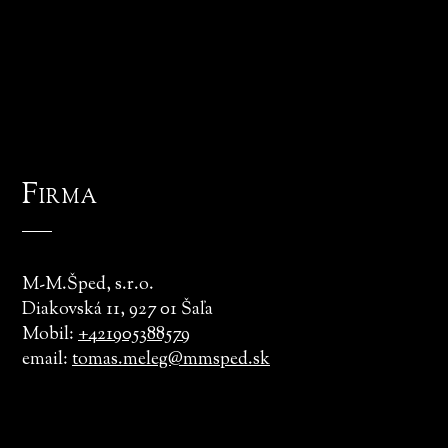
Firma
M-M.Šped, s.r.o.
Diakovská 11, 927 01 Šaľa
Mobil:
+421905388579
email:
tomas.meleg@mmsped.sk