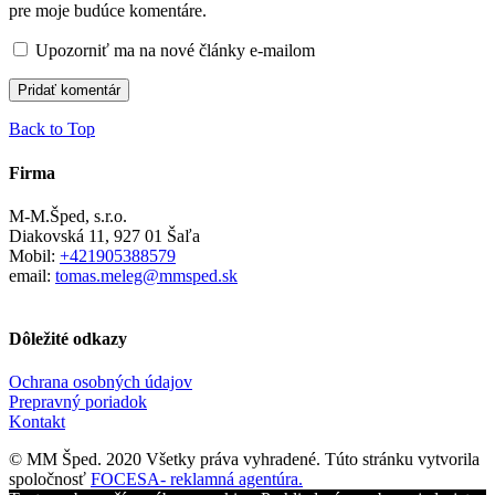
pre moje budúce komentáre.
Upozorniť ma na nové články e-mailom
Back to Top
Firma
M-M.Šped, s.r.o.
Diakovská 11, 927 01 Šaľa
Mobil:
+421905388579
email:
tomas.meleg@mmsped.sk
Dôležité odkazy
Ochrana osobných údajov
Prepravný poriadok
Kontakt
© MM Šped. 2020 Všetky práva vyhradené. Túto stránku vytvorila
spoločnosť
FOCESA- reklamná agentúra.