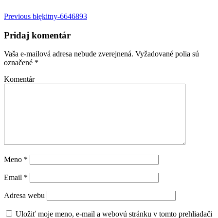
Previous
błękitny-6646893
Pridaj komentár
Vaša e-mailová adresa nebude zverejnená.
Vyžadované polia sú
označené
*
Komentár
Meno
*
Email
*
Adresa webu
Uložiť moje meno, e-mail a webovú stránku v tomto prehliadači