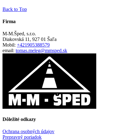
Back to Top
Firma
M-M.Šped, s.r.o.
Diakovská 11, 927 01 Šaľa
Mobil:
+421905388579
email:
tomas.meleg@mmsped.sk
Dôležité odkazy
Ochrana osobných údajov
Prepravný poriadok