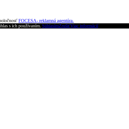
spoločnosť
FOCESA- reklamná agentúra.
hlas s ich používaním.
Súhlasím
Zrušiť
Viac informácií