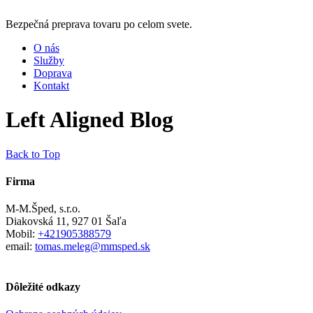
Bezpečná preprava tovaru po celom svete.
O nás
Služby
Doprava
Kontakt
Left Aligned Blog
Back to Top
Firma
M-M.Šped, s.r.o.
Diakovská 11, 927 01 Šaľa
Mobil:
+421905388579
email:
tomas.meleg@mmsped.sk
Dôležité odkazy