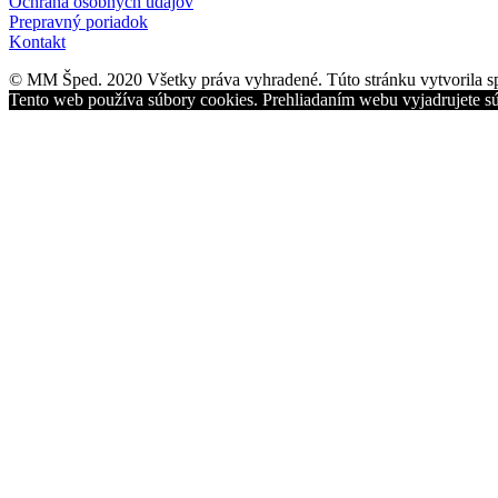
Ochrana osobných údajov
Prepravný poriadok
Kontakt
© MM Šped. 2020 Všetky práva vyhradené. Túto stránku vytvorila 
Tento web používa súbory cookies. Prehliadaním webu vyjadrujete sú